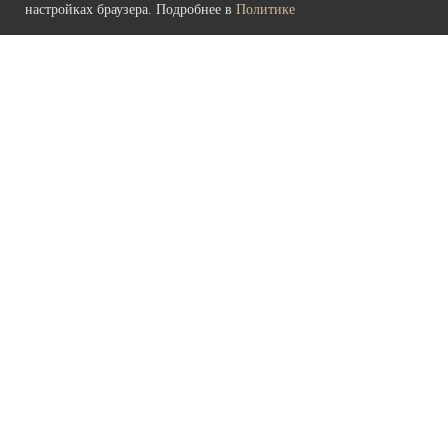
настройках браузера. Подробнее в
Политике
Политика конфиденциальности
и обработки персональных данных
© 2026 культурно-выставочный центр «Рында»