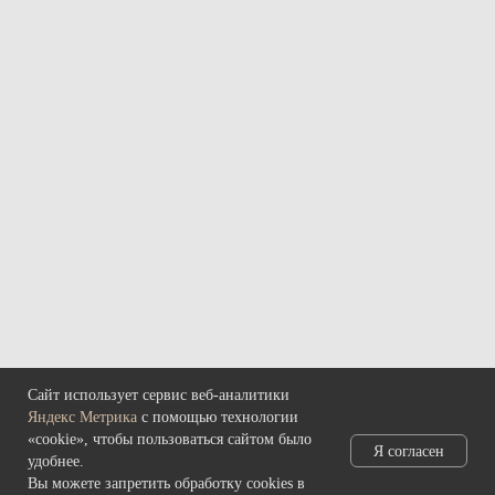
МЫ В МЕДИА
Т
елеграмм
В
контакте
ЧАСЫ РАБОТЫ
Среда – воскресенье
с 11:00 до 20:00
Понедельник – вторник: выходные
КОНТАКТЫ
685000, г. Магадан,
ул. Коммуны, д. 5.
Сайт использует сервис веб-аналитики
Яндекс Метрика
с помощью технологии
main@rynda49.ru
«cookie», чтобы пользоваться сайтом было
+7 (914) 03-05-278
Я согласен
удобнее.
Вы можете запретить обработку cookies в