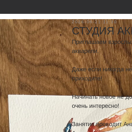
2026-06-21 11:30
СТУДИЯ А
Приглашаем взрослых 
акварели.
Даже если никогда не
приходите!
Начинать новое не до
очень интересно!
Занятие проводит Ан