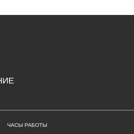
СЫ РАБОТЫ
К
да – воскресенье
68
1:00 до 20:00
ул
едельник – вторник: выходные
ma
+7