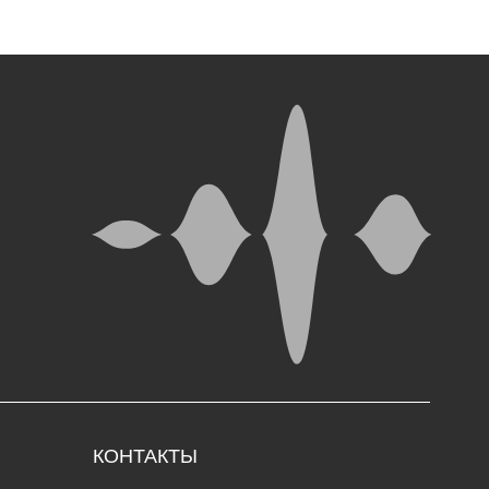
ОНТАКТЫ
5000, г. Магадан,
. Коммуны, д. 5.
in@rynda49.ru
 (914) 03-05-278