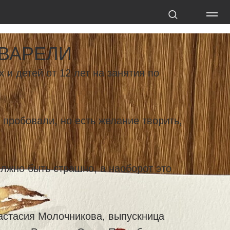
КВАРЕЛИ
и детей от 12 лет на занятия по
 пробовали, но есть желание творить,
лжно быть страшно, а наоборот это
астасия Молочникова, выпускница