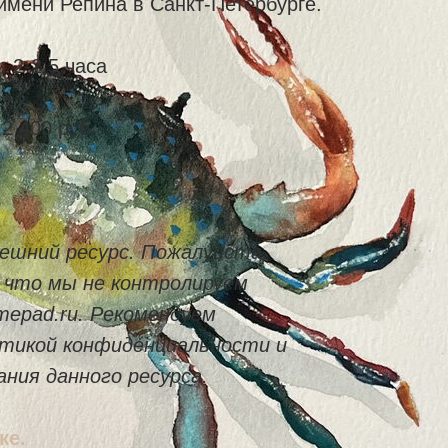
имени Репина в Санкт-Петербурге.
:
2-2,5 часа
2 400 руб.
ешний ресурс. Пожалуйста,
 что мы не контролируем
mepad.ru. Рекомендуем
итикой конфиденциальности и
ания данного ресурса.
ке.