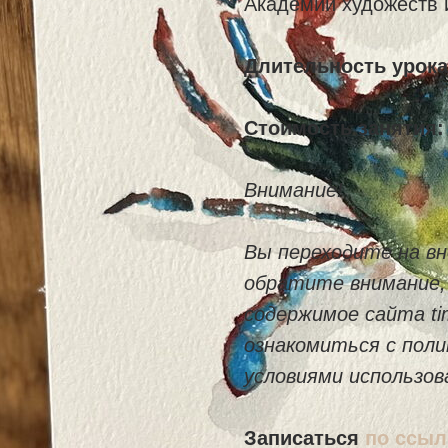
Академии художеств 
Длительность урока
Стоимость занятия:
Внимание!
Вы переходите на вн
обратите внимание,
содержимое сайта ti
ознакомиться с пол
условиями использов
Записаться
по ссыл