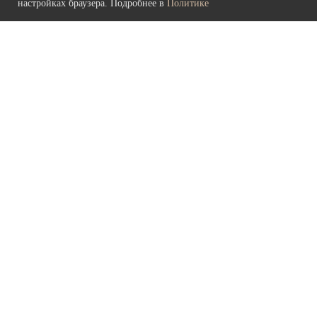
настройках браузера. Подробнее в
Политике
Политика конфиденциальности
и обработки персональных данных
© 2026 культурно-выставочный центр «Рында»