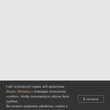
МЫ В МЕДИА
Т
елеграмм
В
контакте
ЧАСЫ РАБОТЫ
Среда – воскресенье
с 11:00 до 20:00
Понедельник – вторник: выходные
КОНТАКТЫ
685000, г. Магадан,
ул. Коммуны, д. 5.
Сайт использует сервис веб-аналитики
Яндекс Метрика
с помощью технологии
main@rynda49.ru
«cookie», чтобы пользоваться сайтом было
Я согласен
+7 (914) 03-05-278
удобнее.
Вы можете запретить обработку cookies в