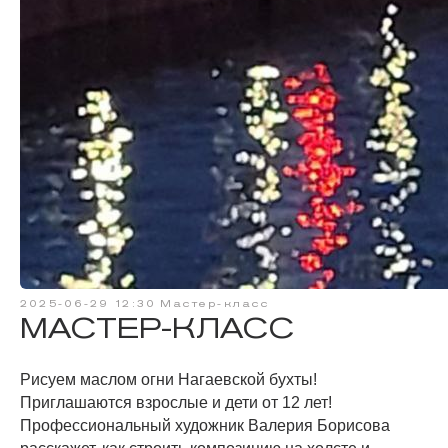
ВЫСТАВКИ
ПРАВИЛА ПОСЕЩЕНИЯ
ЛИЦЕНЗИОННОЕ СОГЛАШЕНИЕ
2025-06-29 12:30
Мастер-класс
МАСТЕР-КЛАСС
ПРАВОВАЯ ИНФОРМАЦИЯ
ПРЕДЛОЖИТЬ СОБЫТИЕ
Рисуем маслом огни Нагаевской бухты!
Приглашаются взрослые и дети от 12 лет!
МЫ В МЕДИА
Профессиональный художник Валерия Борисова