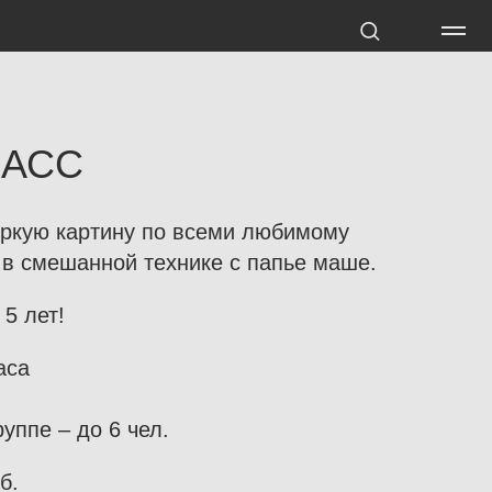
ЛАСС
ркую картину по всеми любимому
в смешанной технике с папье маше.
5 лет!
аса
уппе – до 6 чел.
б.