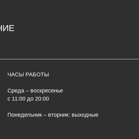
СЫ РАБОТЫ
К
да – воскресенье
68
1:00 до 20:00
ул
едельник – вторник: выходные
ma
+7
© 2026 культур