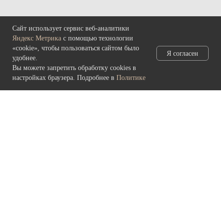
Понедельник – вторник: выходные
Сайт использует сервис веб-аналитики
Яндекс Метрика
с помощью технологии
КОНТАКТЫ
«cookie», чтобы пользоваться сайтом было
Я согласен
685000, г. Магадан,
удобнее.
ул. Коммуны, д. 5.
Вы можете запретить обработку cookies в
настройках браузера. Подробнее в
Политике
main@rynda49.ru
+7 (914) 03-05-278
Политика конфиденциальности
и обработки персональных данных
© 2026 культурно-выставочный центр «Рында»