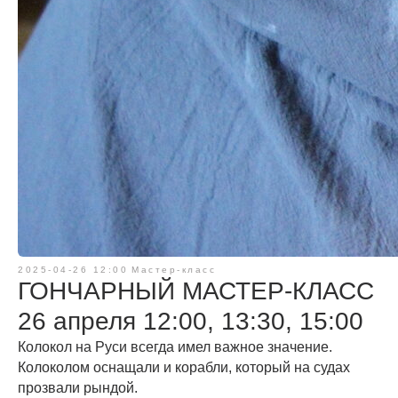
ВЫСТАВКИ
2025-04-26 12:00
Мастер-класс
ГОНЧАРНЫЙ МАСТЕР-КЛАСС
ПРАВИЛА ПОСЕЩЕНИЯ
26 апреля 12:00, 13:30, 15:00
ЛИЦЕНЗИОННОЕ СОГЛАШЕНИЕ
ПРАВОВАЯ ИНФОРМАЦИЯ
Колокол на Руси всегда имел важное значение.
Колоколом оснащали и корабли, который на судах
ПРЕДЛОЖИТЬ СОБЫТИЕ
прозвали рындой.