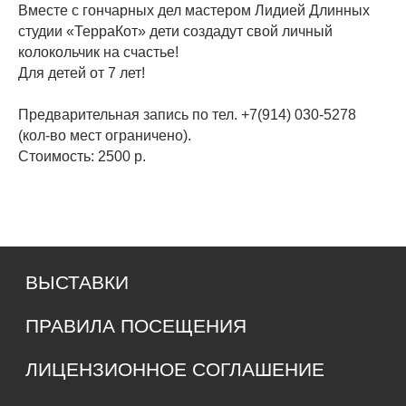
Вместе с гончарных дел мастером Лидией Длинных
МЫ В МЕДИА
студии «ТерраКот» дети создадут свой личный
колокольчик на счастье!
Т
елеграмм
В
контакте
Для детей от 7 лет!
ЧАСЫ РАБОТЫ
Предварительная запись по тел. +7(914) 030-5278
(кол-во мест ограничено).
Среда – воскресенье
Стоимость: 2500 р.
с 11:00 до 20:00
Понедельник – вторник: выходные
КОНТАКТЫ
685000, г. Магадан,
ул. Коммуны, д. 5.
main@rynda49.ru
+7 (914) 03-05-278
Политика конфиденциальности