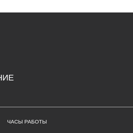
СЫ РАБОТЫ
К
да – воскресенье
68
1:00 до 20:00
ул
едельник – вторник: выходные
ma
+7