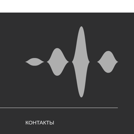
ОНТАКТЫ
5000, г. Магадан,
. Коммуны, д. 5.
in@rynda49.ru
 (914) 03-05-278