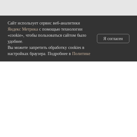
Понедельник – вторник: выходные
Сайт использует сервис веб-аналитики
КОНТАКТЫ
Яндекс Метрика
с помощью технологии
«cookie», чтобы пользоваться сайтом было
Я согласен
685000, г. Магадан,
удобнее.
ул. Коммуны, д. 5.
Вы можете запретить обработку cookies в
настройках браузера. Подробнее в
Политике
main@rynda49.ru
+7 (914) 03-05-278
Политика конфиденциальности
и обработки персональных данных
© 2026 культурно-выставочный центр «Рында»