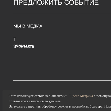
Т
Сре
елеграмм
с 1
В
контакте
Пон
Политика конфиденциальности
и обработки персональных данных
Сайт использует сервис веб-аналитики
Яндекс Метрика
с помощью 
пользоваться сайтом было удобнее.
Вы можете запретить обработку cookies в настройках браузера. По