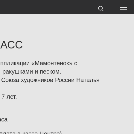
ЛАСС
аппликации «Мамонтенок» с
 ракушками и песком.
н Союза художников России Наталья
7 лет.
аса
плата в кассе Центра).