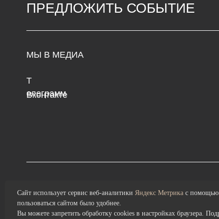
Т
Сре
елеграмм
с 1
В
контакте
Пон
Политика конфиденциальности
и обработки персональных данных
Сайт использует сервис веб-аналитики
Яндекс Метрика
с помощью 
пользоваться сайтом было удобнее.
Вы можете запретить обработку cookies в настройках браузера. По