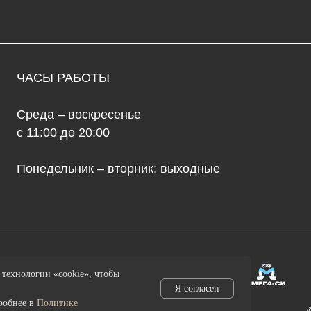
да – воскресенье
68
1:00 до 20:00
ул
едельник – вторник: выходные
ma
+7
© 2026 культур
технологии «cookie», чтобы
Я согласен
дробнее в
Политике