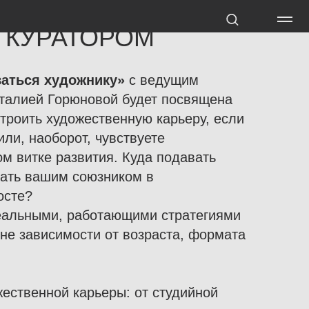
 КУРАТОРОМ
ваться художнику»
с ведущим
талией Горюновой будет посвящена
строить художественную карьеру, если
или, наоборот, чувствуете
м витке развития. Куда подавать
тать вашим союзником в
осте?
еальными, работающими стратегиями
не зависимости от возраста, формата
жественной карьеры: от студийной