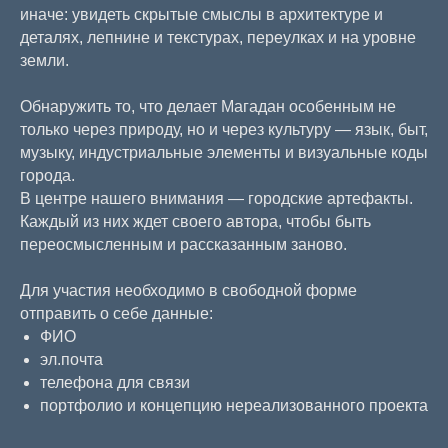
иначе: увидеть скрытые смыслы в архитектуре и
деталях, лепнине и текстурах, переулках и на уровне
земли.
ВЫСТАВКИ
Обнаружить то, что делает Магадан особенным не
только через природу, но и через культуру — язык, быт,
ПРАВИЛА ПОСЕЩЕНИЯ
музыку, индустриальные элементы и визуальные коды
ЛИЦЕНЗИОННОЕ СОГЛАШЕНИЕ
города.
В центре нашего внимания — городские артефакты.
ПРАВОВАЯ ИНФОРМАЦИЯ
Каждый из них ждет своего автора, чтобы быть
ПРЕДЛОЖИТЬ СОБЫТИЕ
переосмысленным и рассказанным заново.
МЫ В МЕДИА
Для участия необходимо в свободной форме
отправить о себе данные:
Т
елеграмм
В
контакте
ФИО
эл.почта
ЧАСЫ РАБОТЫ
телефона для связи
портфолио и концепцию нереализованного проекта
Среда – воскресенье
с 11:00 до 20:00