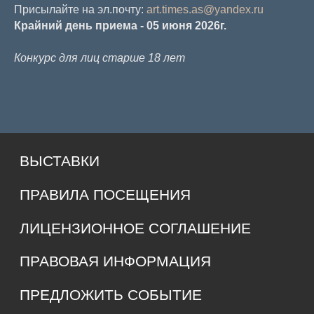
Присылайте на эл.почту:
art.times.as@yandex.ru
Понедельник – вторник: выходные
Крайний день приема - 05 июня 2026г.
Конкурс для лиц старше 18 лет
КОНТАКТЫ
685000, г. Магадан,
ул. Коммуны, д. 5.
main@rynda49.ru
+7 (914) 03-05-278
Политика конфиденциальности
и обработки персональных данных
© 2026 культурно-выставочный центр «Рында»