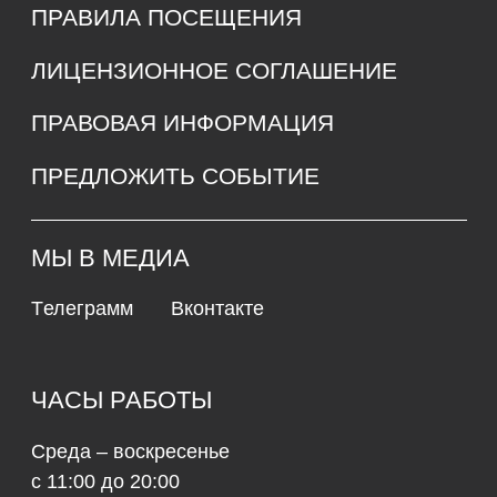
КОНТАКТЫ
685000, г. Магадан,
ул. Коммуны, д. 5.
main@rynda49.ru
+7 (914) 03-05-278
Политика конфиденциальности
и обработки персональных данных
© 2026 культурно-выставочный центр «Рында»