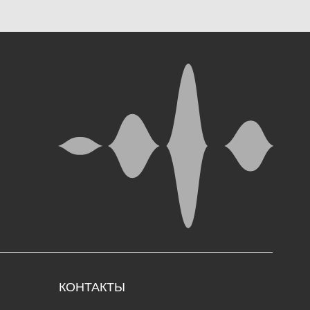
ОНТАКТЫ
5000, г. Магадан,
. Коммуны, д. 5.
in@rynda49.ru
 (914) 03-05-278