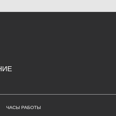
СЫ РАБОТЫ
К
да – воскресенье
68
1:00 до 20:00
ул
едельник – вторник: выходные
ma
+7