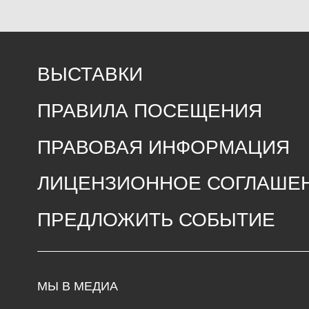
ПРАВОВАЯ ИНФОРМАЦИЯ
ЛИЦЕНЗИОННОЕ СОГЛАШЕНИЕ
ПРЕДЛОЖИТЬ СОБЫТИЕ
МЫ В МЕДИА
ЧА
Т
Сре
елеграмм
с 1
В
контакте
Пон