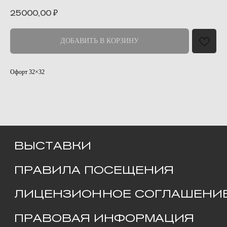
25000,00
₽
ВЫСТАВКИ
ДОБАВИТЬ В КОРЗИНУ
ПРАВИЛА ПОСЕЩЕНИЯ
Офорт 32×32
ЛИЦЕНЗИОННОЕ СОГЛАШЕНИЕ
ПРАВОВАЯ ИНФОРМАЦИЯ
ПРЕДЛОЖИТЬ СОБЫТИЕ
МЫ В МЕДИА
Т
елеграмм
В
контакте
ЧАСЫ РАБОТЫ
Среда – воскресенье
с 11:00 до 20:00