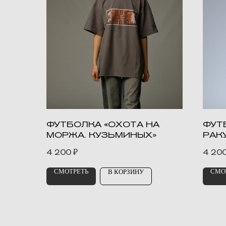
ФУТБОЛКА «ОХОТА НА
ФУТ
МОРЖА. КУЗЬМИНЫХ»
РАК
4 200
₽
4 20
СМОТРЕТЬ
СМО
В КОРЗИНУ
ВЫСТАВКИ