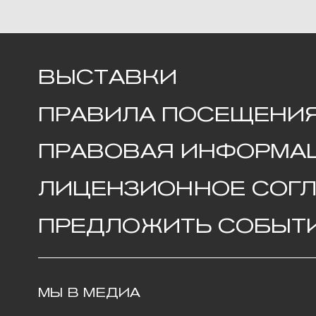
ПРАВИЛА ПОСЕЩЕНИЯ
ПРАВОВАЯ ИНФОРМАЦИ
ЛИЦЕНЗИОННОЕ СОГЛА
ПРЕДЛОЖИТЬ СОБЫТИЕ
МЫ В МЕДИА
ЧА
Т
Сре
елеграмм
с 1
В
контакте
Пон