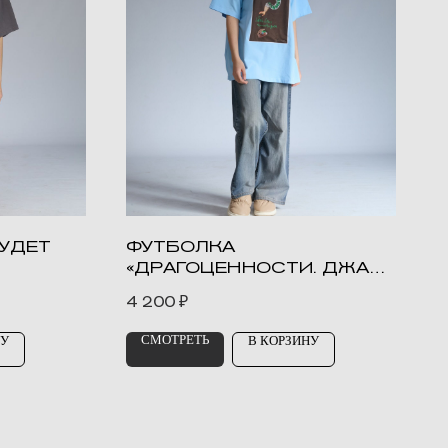
БУДЕТ
ФУТБОЛКА
«ДРАГОЦЕННОСТИ. ДЖАН-
ША»
4 200
₽
СМОТРЕТЬ
НУ
В КОРЗИНУ