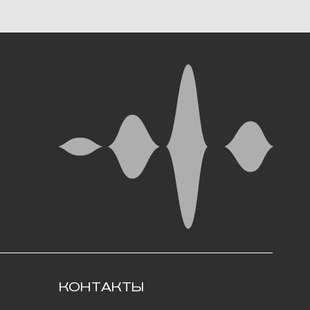
ОНТАКТЫ
5000, г. Магадан,
. Коммуны, д. 5.
in@rynda49.ru
 (914) 03-05-278