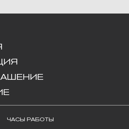
Я
ШЕНИЕ
СЫ РАБОТЫ
К
да – воскресенье
68
1:00 до 20:00
ул
едельник – вторник: выходные
ma
+7