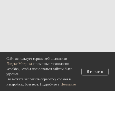
ул. Коммуны, д. 5.
main@rynda49.ru
+7 (914) 03-05-278
Политика конфиденциальности
и обработки персональных данных
© 2026 культурно-выставочный центр «Рында»
Сайт использует сервис веб-аналитики
Яндекс Метрика
с помощью технологии
«cookie», чтобы пользоваться сайтом было
Я согласен
удобнее.
Вы можете запретить обработку cookies в
настройках браузера. Подробнее в
Политике